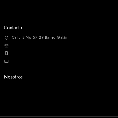
Get Latest Updates
Contacto
Calle 3 No 57-29 Barrio Galán
USA +1 (321) 746 3305
+57 311 212 6874
info@tejoslamonona.com.co
Nosotros
Blog
Videos